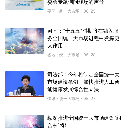
委会专题询问现场的声音
要闻
・
统一大市场
・
06-25
河南：“十五五”时期将在融入服
务全国统一大市场进程中发挥更
大作用
各地
・
统一大市场
・
05-28
司法部：今年将制定全国统一大
市场建设条例，加快推进人工智
能健康发展综合性立法
快讯
・
统一大市场
・
05-27
纵深推进全国统一大市场建设“组
合拳”将出