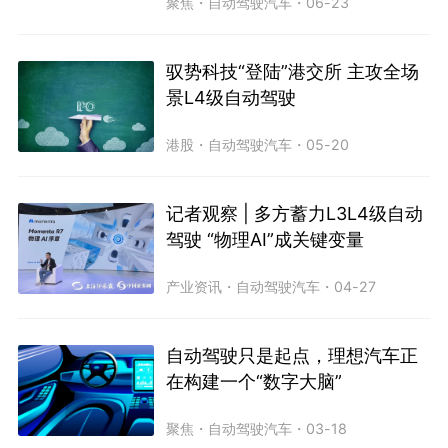
聚焦
・
自动驾驶汽车
・
06-23
驭势科技“登陆”港交所 主攻全场
景L4级自动驾驶
港股
・
自动驾驶汽车
・
05-20
记者观察 | 多方蓄力L3L4级自动
驾驶 “物理AI”成关键变量
产业资讯
・
自动驾驶汽车
・
04-27
自动驾驶只是起点，理想汽车正
在构建一个“数字大脑”
聚焦
・
自动驾驶汽车
・
03-18