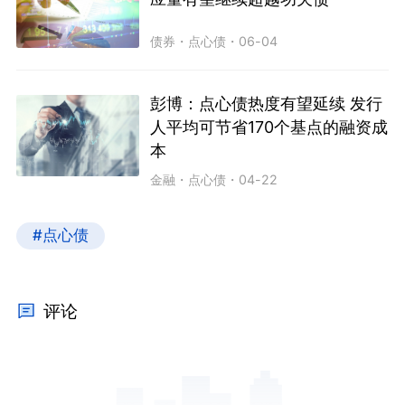
债券
・
点心债
・
06-04
彭博：点心债热度有望延续 发行
人平均可节省170个基点的融资成
本
金融
・
点心债
・
04-22
#点心债
评论