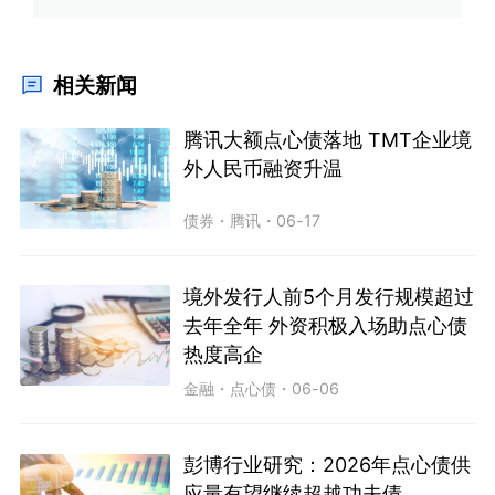
相关新闻
腾讯大额点心债落地 TMT企业境
外人民币融资升温
债券
・
腾讯
・
06-17
境外发行人前5个月发行规模超过
去年全年 外资积极入场助点心债
热度高企
金融
・
点心债
・
06-06
彭博行业研究：2026年点心债供
应量有望继续超越功夫债