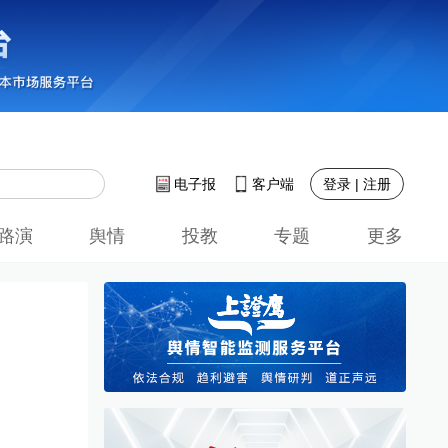
登录 | 注册
电子报
客户端
路演
舆情
投教
专题
更多