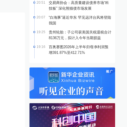
20:51
交易商协会：高质量建设债券市场“科
技板” 深化熊猫债市场发展
20:07
“白海豚”逼近华东 罕见远洋台风将登陆
我国
19:25
贵州轮胎：子公司获美国关税退税合计
8136万元，拟计入今年当期损益
19:16
百奥赛图2026年上半年归母净利润预
增391.87%至412.71%
｜正丹股份2025可视化年
视频｜正丹股份2026可视化一
H5
季报
季
化财报
·
正丹股份
04-24
可视化财报
·
正丹股份
04-27
可视