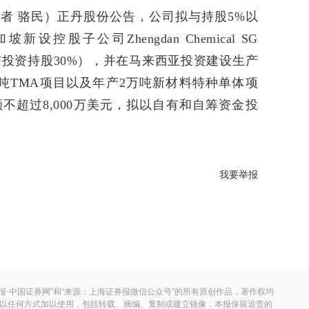
者 骆民）正丹股份公告，公司拟与持股5%以
控股子公司Zhengdan Chemical SG
%，华杏投资持股30%），并在马来西亚投资建设生产
吨TMA项目以及年产2万吨新材料特种单体项
不超过8,000万美元，拟以自有和自筹资金投
我要举报
报·中国证券网”和“来源：上海证券报微信公众号”的所有原创作品，著作权均
以任何方式加以使用，包括转载、摘编、复制或建立镜像，本报保留追责的