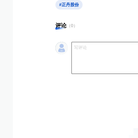
#正丹股份
评论
（
0
）