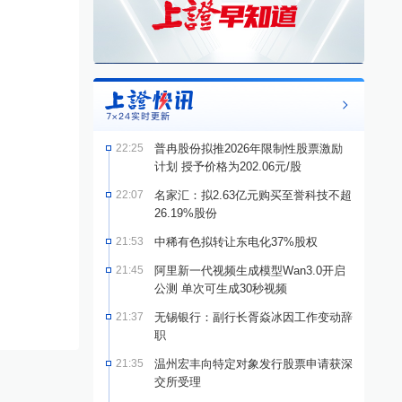
22:25
普冉股份拟推2026年限制性股票激励
计划 授予价格为202.06元/股
22:07
名家汇：拟2.63亿元购买至誉科技不超
26.19%股份
21:53
中稀有色拟转让东电化37%股权
21:45
阿里新一代视频生成模型Wan3.0开启
公测 单次可生成30秒视频
21:37
无锡银行：副行长胥焱冰因工作变动辞
职
21:35
温州宏丰向特定对象发行股票申请获深
交所受理