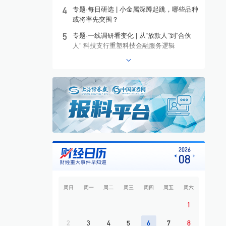
4
专题·每日研选 | 小金属深蹲起跳，哪些品种
或将率先突围？
5
专题·一线调研看变化 | 从“放款人”到“合伙
人” 科技支行重塑科技金融服务逻辑
6
专题·港股异动 | 沪上阿姨盘中涨超13%
7
专题·个股异动 | 603221，10连板
8
专题·板块异动 | 煤炭板块大幅上涨 昊华能
源等多股涨停
9
专题·国际晨讯 | 闪迪、西部数据美股盘后大
跌 黄金强势反弹
10
开盘必读
2026
08
周日
周一
周二
周三
周四
周五
周六
1
2
3
4
5
6
7
8