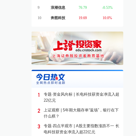
9
浪潮信息
76.79
-0.53%
10
奔图科技
19.69
10.0%
1
专题·资金风向标 | 长电科技获资金净流入超
22亿元
2
上证观察 | 5年期大额存单“返场”，银行在下
什么棋？
3
专题·四点半观市 | A股主要指数涨跌不一 长
电科技获资金净流入超22亿元