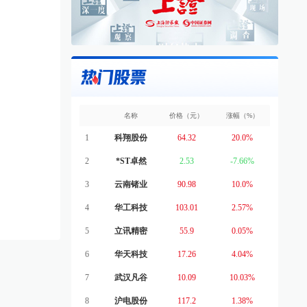
名称
价格（元）
涨幅（%）
1
科翔股份
64.32
20.0%
2
*ST卓然
2.53
-7.66%
3
云南锗业
90.98
10.0%
4
华工科技
103.01
2.57%
5
立讯精密
55.9
0.05%
6
华天科技
17.26
4.04%
7
武汉凡谷
10.09
10.03%
8
沪电股份
117.2
1.38%