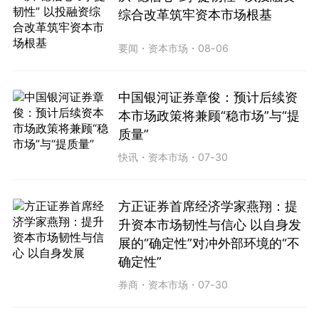
综合改革筑牢资本市场根基
要闻
・
资本市场
・
08-06
中国银河证券章俊：预计后续资
本市场政策将兼顾“稳市场”与“提
质量”
快讯
・
资本市场
・
07-30
方正证券首席经济学家燕翔：提
升资本市场韧性与信心 以自身发
展的“确定性”对冲外部环境的“不
确定性”
券商
・
资本市场
・
07-30