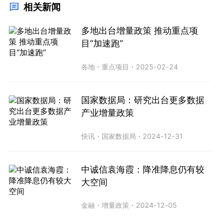
相关新闻
多地出台增量政策 推动重点项
目“加速跑”
各地
・
重点项目
・
2025-02-24
国家数据局：研究出台更多数据
产业增量政策
快讯
・
国家数据局
・
2024-12-31
中诚信袁海霞：降准降息仍有较
大空间
金融
・
增量政策
・
2024-12-05