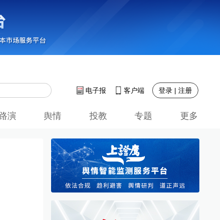
登录 | 注册
电子报
客户端
路演
舆情
投教
专题
更多