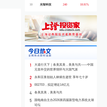
10
光智科技
240
18.81%
1
大道行天下｜各美其美，美美与共——中国
企业家聚首衢州 共拓经
共育新质生产力 共享开放新
浙
元首外交的世界情怀与大国气派
作新蓝海
机遇——长三角台资企业走进
动
衢州
佳
2
永和豆浆创始人林炳生逝世 享年七十岁
3
002703，拟定增近14亿元
资讯
·
衢州
2025-06-18
产业资讯
·
衢州
2025-06-18
产业
4
各美其美，美美与共
5
国电南自主办2026第四届新型电力系统太湖
论坛