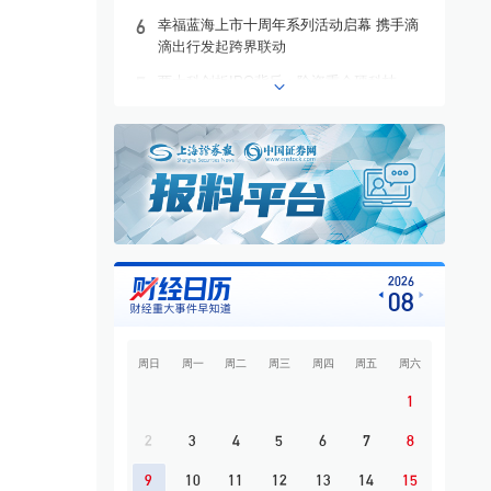
6
幸福蓝海上市十周年系列活动启幕 携手滴
滴出行发起跨界联动
7
两大科创板IPO背后：险资重仓硬科技
8
国家统计局：7月份CPI保持温和上涨 PPI同
比涨幅有所回落
9
以强烈的使命担当勇担复兴重任——习近平
党建思想理论品格系列述评之四
10
“银行网点午休”引热议！记者实探
2026
08
周日
周一
周二
周三
周四
周五
周六
1
2
3
4
5
6
7
8
9
10
11
12
13
14
15