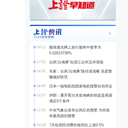
18:12
频准激光网上发行最终中签率为
0.02013739%
17:51
台风“白海豚”在浙江台州玉环登陆
16:35
专家：台风“白海豚”路径渐清晰 高度警
惕做好防范
16:05
日本一核电机组因发电机报警自动停运
12:27
伊朗：重开霍尔木兹海峡的前提是美国
满足5个条件
12:26
中央气象台发布台风红色预警 为何发
布最高级别预警
10:18
7月份居民消费价格同比上涨0.5%