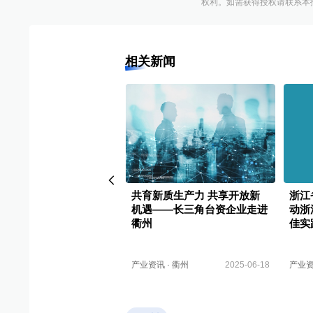
权利。如需获得授权请联系本报版权运
相关新闻
企业家聚首衢州 共拓经
共育新质生产力 共享开放新
浙江
作新蓝海
机遇——长三角台资企业走进
动浙
衢州
佳实
讯
·
衢州
2025-06-18
产业资讯
·
衢州
2025-06-18
产业