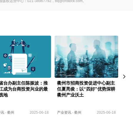
营中心：021-38967792，bq@cnstock.com。
省台办副主任陈振波：推
衢州市招商投资促进中心副主
衢台
江成为台商投资兴业的最
任夏亮俊：以“四好”优势深耕
贸合
践地
衢州产业沃土
资讯
·
衢州
2025-06-18
产业资讯
·
衢州
2025-06-18
产业