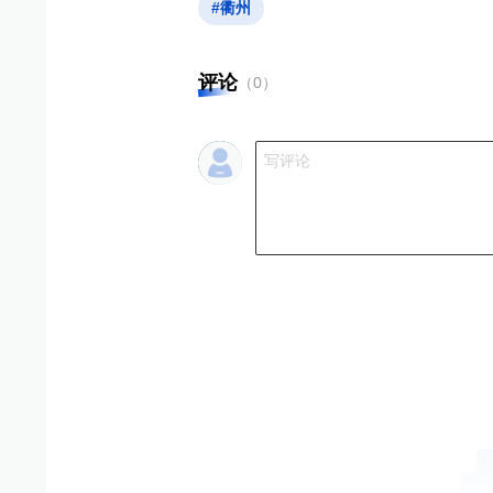
#衢州
评论
（
0
）