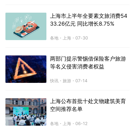
上海市上半年全要素文旅消费54
33.26亿元 同比增长8.75%
各地
・
上海
・
07-30
两部门提示警惕借保险客户旅游
等名义侵害消费者权益
快讯
・
旅游
・
07-14
上海公布首批十处文物建筑美育
空间推荐名单
各地
・
上海
・
06-12