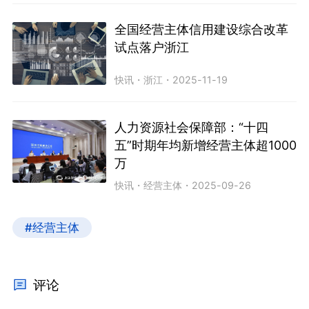
全国经营主体信用建设综合改革
试点落户浙江
快讯
・
浙江
・
2025-11-19
人力资源社会保障部：“十四
五”时期年均新增经营主体超1000
万
快讯
・
经营主体
・
2025-09-26
#经营主体
评论