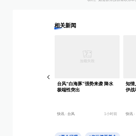
相关新闻
澳大桥澳门跨境货物转运
台风“白海豚”强势来袭 降水
知情
年服务逾8万车次
极端性突出
伊战
香港
7小时前
快讯
·
台风
1小时前
快讯
·