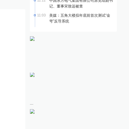
11:12
中国东方电气集团有限公司原党组副书
记、董事宋致远被查
11:03
美媒：五角大楼拟年底前首次测试“金
穹”反导系统
澳大桥澳门跨境货物转运
台风“白海豚”强势来袭 降水
知
年服务逾8万车次
极端性突出
伊
·
香港
7小时前
快讯
·
台风
1小时前
快讯