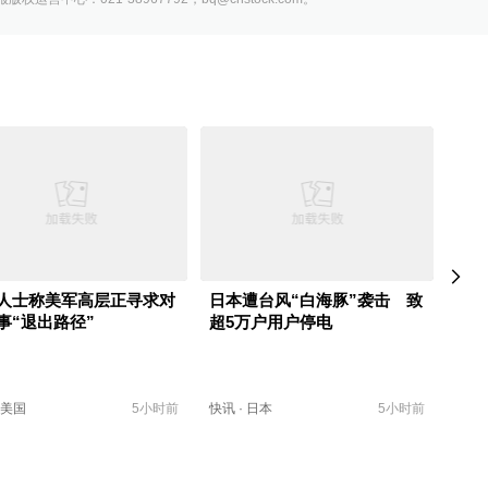
人士称美军高层正寻求对
日本遭台风“白海豚”袭击 致
港珠
事“退出路径”
超5万户用户停电
站三
美国
5小时前
快讯
·
日本
5小时前
快讯