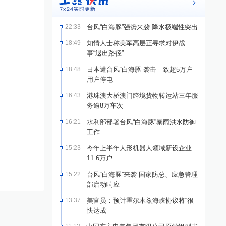
22:33
台风“白海豚”强势来袭 降水极端性突出
18:49
知情人士称美军高层正寻求对伊战
事“退出路径”
18:48
日本遭台风“白海豚”袭击 致超5万户
用户停电
16:43
港珠澳大桥澳门跨境货物转运站三年服
务逾8万车次
16:21
水利部部署台风“白海豚”暴雨洪水防御
工作
15:23
今年上半年人形机器人领域新设企业
11.6万户
15:22
台风“白海豚”来袭 国家防总、应急管理
部启动响应
13:37
美官员：预计霍尔木兹海峡协议将“很
快达成”