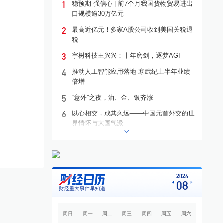
1
稳预期 强信心 | 前7个月我国货物贸易进出
口规模逾30万亿元
2
最高近亿元！多家A股公司收到美国关税退
税
3
宇树科技王兴兴：十年磨剑，逐梦AGI
4
推动人工智能应用落地 寒武纪上半年业绩
倍增
5
“意外”之夜，油、金、银齐涨
6
以心相交，成其久远——中国元首外交的世
界情怀与大国气派
7
光伏多晶硅八巨头联署“反内卷”倡议书 多晶
硅价格有望回升至成本线以上
8
百亿级项目搁浅牵出债务“隐雷” *ST亿晶财
务疑云引来监管追问
2026
08
9
上半年市场行情整体上行 中国稀土归母净
利润同比增长46.53%
周日
周一
周二
周三
周四
周五
周六
10
从AI硬件到AI应用 私募科技赛道布局发生