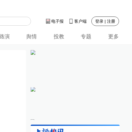
登录 | 注册
电子报
客户端
路演
舆情
投教
专题
更多