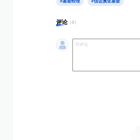
#基金经理
#信达澳亚基金
评论
（
0
）