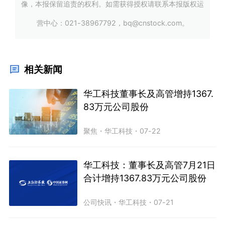
像，本报保留追责的权利。如需获得授权请联系本报版权运
营中心：021-38967792，bq@cnstock.com。
相关新闻
华工科技董事长及高管增持1367.
83万元公司股份
聚焦
・
华工科技
・
07-22
华工科技：董事长及高管7月21日
合计增持1367.83万元公司股份
公司快讯
・
华工科技
・
07-21