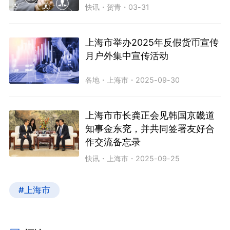
快讯
・
贺青
・
03-31
上海市举办2025年反假货币宣传
月户外集中宣传活动
各地
・
上海市
・
2025-09-30
上海市市长龚正会见韩国京畿道
知事金东兖，并共同签署友好合
作交流备忘录
快讯
・
上海市
・
2025-09-25
#上海市