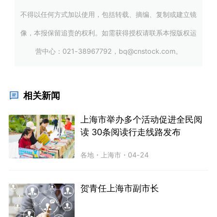
不得以任何方式加以使用，包括转载、摘编、复制或建立镜
像，本报保留追责的权利。如需获得授权请联系本报版权运
营中心：021-38967792，bq@cnstock.com。
相关新闻
上海市举办多个活动促进全民阅
读 30条阅读行走线路发布
各地
・
上海市
・
04-24
贺青任上海市副市长