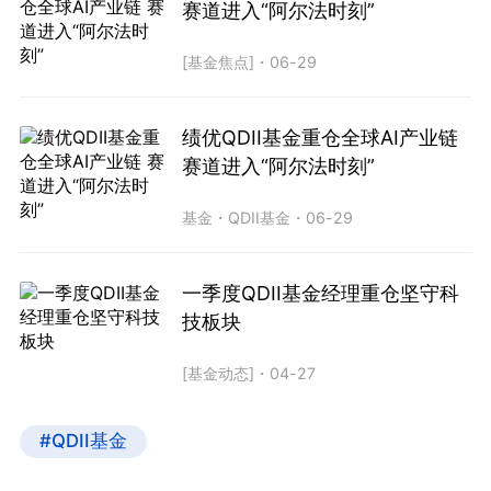
赛道进入“阿尔法时刻”
[基金焦点]
・
06-29
绩优QDII基金重仓全球AI产业链
赛道进入“阿尔法时刻”
基金
・
QDII基金
・
06-29
一季度QDII基金经理重仓坚守科
技板块
[基金动态]
・
04-27
#QDII基金