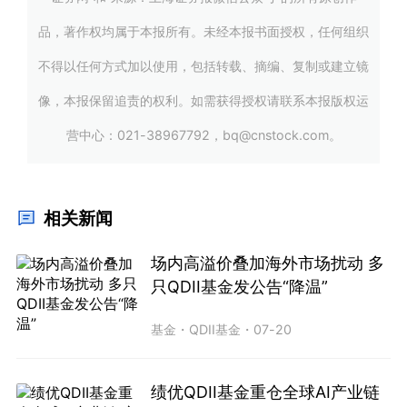
品，著作权均属于本报所有。未经本报书面授权，任何组织
不得以任何方式加以使用，包括转载、摘编、复制或建立镜
像，本报保留追责的权利。如需获得授权请联系本报版权运
营中心：021-38967792，bq@cnstock.com。
相关新闻
场内高溢价叠加海外市场扰动 多
只QDII基金发公告“降温”
基金
・
QDII基金
・
07-20
绩优QDII基金重仓全球AI产业链