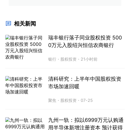
相关新闻
瑞丰银行落子同业股权投资 500
0万元入股绍兴恒信农商银行
银行
・
股权投资
・
21小时前
清科研究：上半年中国股权投资
市场加速回暖
聚焦
・
股权投资
・
07-25
九州一轨：拟以6999万元认购通
用半导体新增注册资本 预计获得