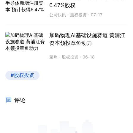
6.47%股权
公司快讯
・
股权投资
・
07-17
加码物理AI基础设施赛道 黄浦江
资本领投章鱼动力
聚焦
・
股权投资
・
06-18
#股权投资
评论