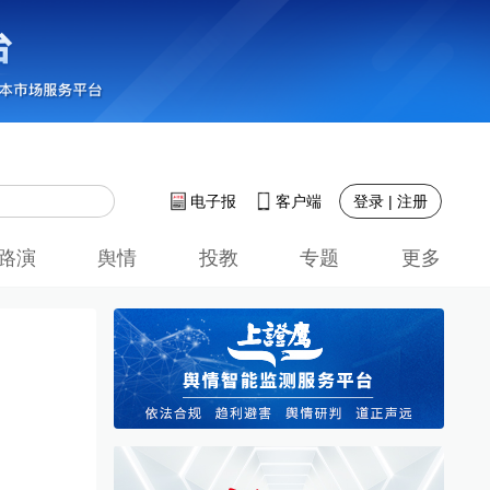
登录 | 注册
电子报
客户端
路演
舆情
投教
专题
更多