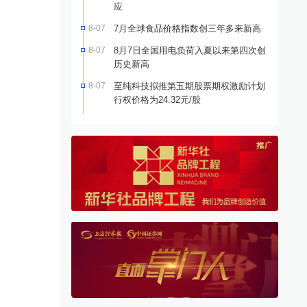
应
8-07
7月全球食品价格指数创三年多来新高
8-07
8月7日全国用电负荷入夏以来第四次创
历史新高
8-07
至纯科技拟推第五期股票期权激励计划
行权价格为24.32元/股
｜雪榕生物2026可视化一
雪榕生物：2025年净利润增长
H5
显著 经营质量全面提升
报
化财报
·
雪榕生物
04-27
公告速递
·
雪榕生物
04-29
可视