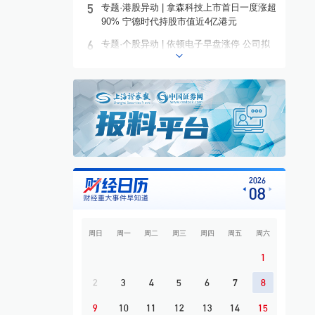
5
专题·港股异动 | 拿森科技上市首日一度涨超
90% 宁德时代持股市值近4亿港元
6
专题·个股异动 | 依顿电子早盘涨停 公司拟
募资20亿元投建高端PCB项目
7
专题·板块异动 | 铜箔概念走高 铜冠铜箔一
度涨停
8
专题·国际晨讯 | Alphabet启动250亿美元发
债 美国将对多晶硅衍生品加征15%关税
9
开盘必读
10
专题·市场探“涨” | 需求拉动 它们都在涨价
2026
08
周日
周一
周二
周三
周四
周五
周六
1
2
3
4
5
6
7
8
9
10
11
12
13
14
15