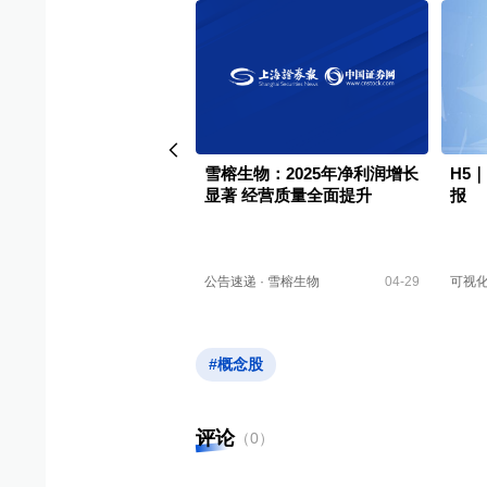
｜雪榕生物2026可视化一
雪榕生物：2025年净利润增长
H5
显著 经营质量全面提升
报
财报
·
雪榕生物
04-27
公告速递
·
雪榕生物
04-29
可视
#概念股
评论
（
0
）