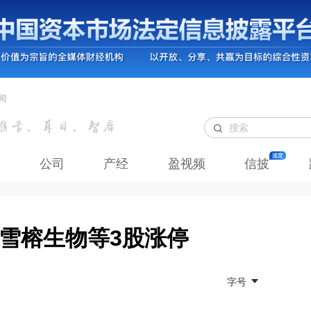
司
公司
产经
盈视频
信披
 雪榕生物等3股涨停
字号