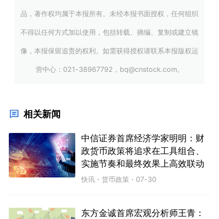
品，著作权均属于本报所有。未经本报书面授权，任何组织
不得以任何方式加以使用，包括转载、摘编、复制或建立镜
像，本报保留追责的权利。如需获得授权请联系本报版权运
营中心：021-38967792，bq@cnstock.com。
相关新闻
中信证券首席经济学家明明：财
政货币政策将追求在工具组合、
实施节奏和最终效果上高效联动
快讯
・
货币政策
・
07-30
东方金诚首席宏观分析师王青：