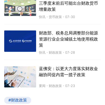
三季度末前后可能出台财政货币
增量政策
快讯
・
货币政策
・
07-30
财政部、税务总局调整部分能源
资源行业企业城镇土地使用税政
策
快讯
・
财政政策
・
07-28
蓝佛安：以更大力度落实财政金
融协同促内需一揽子政策
要闻
・
财政政策
・
07-23
#财政政策