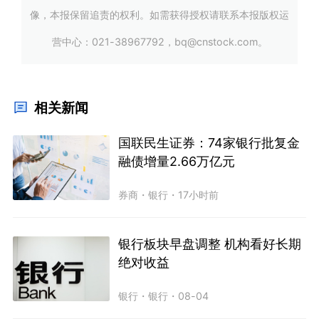
像，本报保留追责的权利。如需获得授权请联系本报版权运
营中心：021-38967792，bq@cnstock.com。
相关新闻
国联民生证券：74家银行批复金
融债增量2.66万亿元
券商
・
银行
・
17小时前
银行板块早盘调整 机构看好长期
绝对收益
银行
・
银行
・
08-04