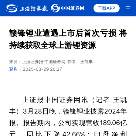
下载APP
赣锋锂业遭遇上市后首次亏损 将
持续获取全球上游锂资源
来源：上海证券报·中国证券网
作者：王凯丰
聚焦
|
2025-03-29 20:27
上证报中国证券网讯（记者 王凯
丰）3月28日晚，赣锋锂业披露2024年
报。报告期内，公司实现营收189.06亿
元，同比下降42.66%；归母净利