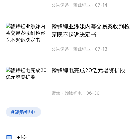
公告速递
・
赣锋锂业
・
07-14
赣锋锂业涉嫌内幕交易案收到检
察院不起诉决定书
公告速递
・
赣锋锂业
・
07-13
赣锋锂电完成20亿元增资扩股
聚焦
・
赣锋锂电
・
06-30
#赣锋锂业
评论