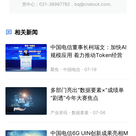
营中心：021-38967792，bq@cnstock.com。
相关新闻
中国电信董事长柯瑞文：加快AI
规模应用 着力推动Token经营
聚焦
・
中国电信
・
07-19
多部门亮出“数据要素×”成绩单
“剧透”今年大赛焦点
产业资讯
・
数据要素
・
07-06
中国电信6G UIN创新成果亮相M