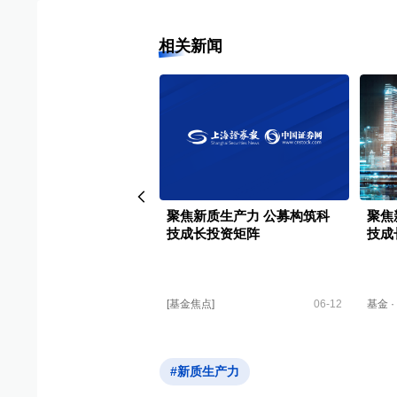
相关新闻
创中国——新质生产力调
聚焦新质生产力 公募构筑科
聚焦
”第三季第二站走进萤石
技成长投资矩阵
技成
科创中国
04-17
[基金焦点]
06-12
基金
·
#新质生产力