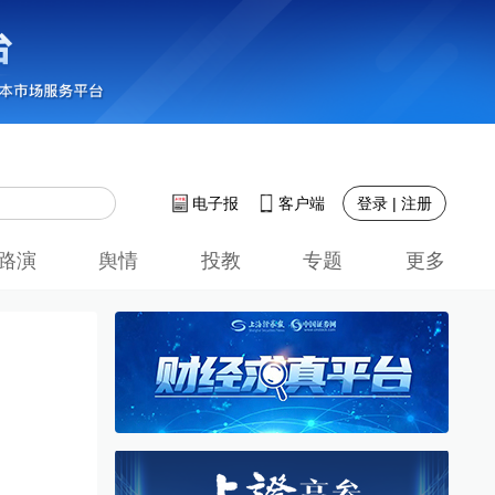
登录 | 注册
电子报
客户端
路演
舆情
投教
专题
更多