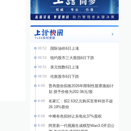
06:52
国际油价6日上涨
06:52
纽约股市三大股指6日下跌
06:51
美元指数6日上涨
06:50
伦敦股市6日下跌
8-06
普冉股份拟推2026年限制性股票激励计
划 授予价格为202.06元/股
8-06
名家汇：拟2.63亿元购买至誉科技不超
26.19%股份
8-06
中稀有色拟转让东电化37%股权
8-06
阿里新一代视频生成模型Wan3.0开启公