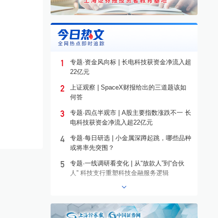
1
专题·资金风向标 | 长电科技获资金净流入超
22亿元
2
上证观察 | SpaceX财报给出的三道题该如
何答
3
专题·四点半观市 | A股主要指数涨跌不一 长
电科技获资金净流入超22亿元
4
专题·每日研选 | 小金属深蹲起跳，哪些品种
或将率先突围？
5
专题·一线调研看变化 | 从“放款人”到“合伙
人” 科技支行重塑科技金融服务逻辑
6
专题·港股异动 | 沪上阿姨盘中涨超13%
7
专题·个股异动 | 603221，10连板