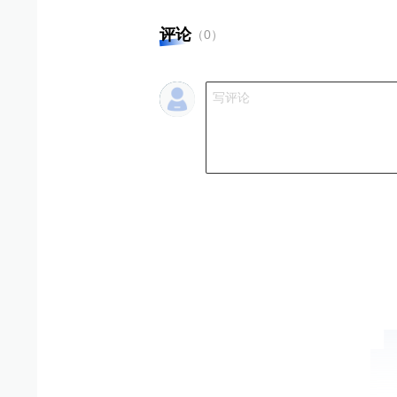
评论
（
0
）