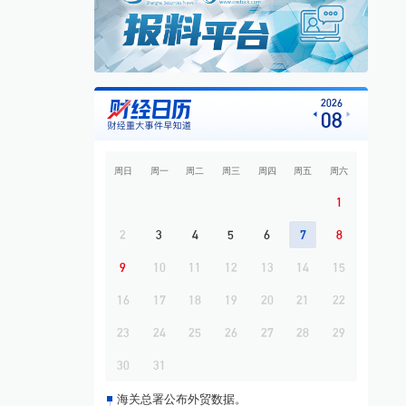
8
专题·板块异动 | 煤炭板块大幅上涨 昊华能
源等多股涨停
9
专题·国际晨讯 | 闪迪、西部数据美股盘后大
跌 黄金强势反弹
10
开盘必读
2026
08
周日
周一
周二
周三
周四
周五
周六
1
2
3
4
5
6
7
8
9
10
11
12
13
14
15
16
17
18
19
20
21
22
23
24
25
26
27
28
29
30
31
海关总署公布外贸数据。