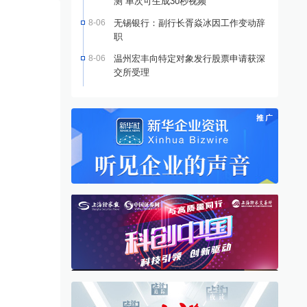
测 单次可生成30秒视频
8-06
无锡银行：副行长胥焱冰因工作变动辞
职
8-06
温州宏丰向特定对象发行股票申请获深
交所受理
创中国——新质生产力调
聚焦新质生产力 公募构筑科
聚
”第三季第二站走进萤石
技成长投资矩阵
技
·
科创中国
04-17
[基金焦点]
06-12
基金