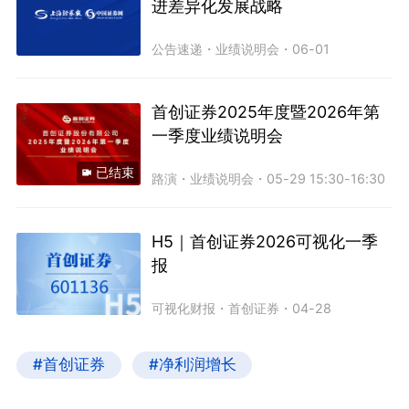
进差异化发展战略
公告速递
・
业绩说明会
・
06-01
首创证券2025年度暨2026年第
一季度业绩说明会
已结束
路演
・
业绩说明会
・
05-29 15:30-16:30
H5｜首创证券2026可视化一季
报
可视化财报
・
首创证券
・
04-28
#首创证券
#净利润增长