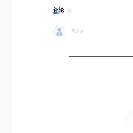
评论
（
0
）