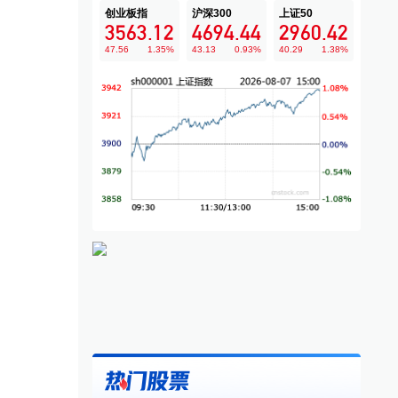
创业板指
沪深300
上证50
3563.12
4694.44
2960.42
47.56
1.35
%
43.13
0.93
%
40.29
1.38
%
转债指数收涨0.11%
中汽协：6月汽车整车进口3.8
财
万辆 环比增长0.6%
息
·
中证转债
6分钟前
快讯
·
中汽协
1分钟前
快讯