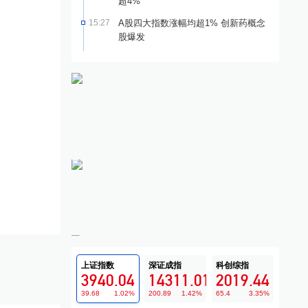
超4%
15:27
A股四大指数涨幅均超1% 创新药概念
股爆发
上证指数
深证成指
科创综指
3940.04
14311.01
2019.44
39.68
1.02
%
200.89
1.42
%
65.4
3.35
%