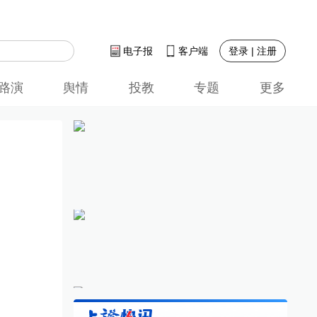
登录 | 注册
电子报
客户端
路演
舆情
投教
专题
更多