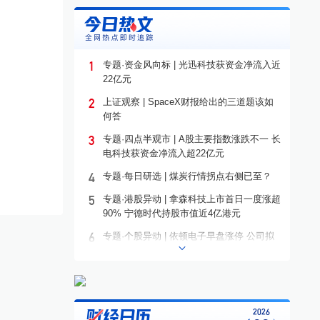
1
专题·资金风向标 | 光迅科技获资金净流入近
22亿元
2
上证观察 | SpaceX财报给出的三道题该如
何答
3
专题·四点半观市 | A股主要指数涨跌不一 长
电科技获资金净流入超22亿元
4
专题·每日研选 | 煤炭行情拐点右侧已至？
5
专题·港股异动 | 拿森科技上市首日一度涨超
90% 宁德时代持股市值近4亿港元
6
专题·个股异动 | 依顿电子早盘涨停 公司拟
募资20亿元投建高端PCB项目
7
专题·板块异动 | 铜箔概念走高 铜冠铜箔一
度涨停
8
专题·国际晨讯 | Alphabet启动250亿美元发
2026