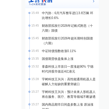
15:49
中汽协：6月汽车整车进口3.8万辆 环
比增长0.6%
15:45
财政部拟发行2026年记账式附息（十
六期）国债
15:45
财政部拟发行2026年超长期特别国债
（六期）
15:45
中证转债指数收涨0.11%
15:35
国债期货收盘集体上涨
15:32
拿森科技上市首日一度涨超90% 宁德
时代持股市值近4亿港元
15:28
宇树科技王兴兴：高性能通用机器人是
破解人力短缺的重要突破口
15:27
宇树科技王兴兴：预计未来人形机器人
将在服务、医疗、教育等领域不断渗透
15:27
国内商品期市日间盘多数上涨 原油涨