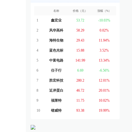
名称
价格（元）
涨幅（%）
1
鑫宏业
53.72
-10.03%
2
风华高科
58.29
0.02%
3
海特生物
29.43
11.94%
4
蓝色光标
15.88
3.52%
5
中富电路
141.99
13.34%
6
任子行
6.69
-6.56%
7
胜宏科技
280.2
12.01%
8
近岸蛋白
46.72
20.01%
9
福莱特
11.75
10.02%
10
锴威特
93.38
19.99%