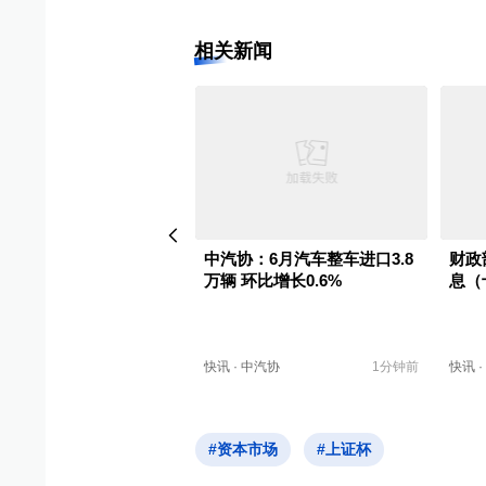
相关新闻
债指数收涨0.11%
中汽协：6月汽车整车进口3.8
财政
万辆 环比增长0.6%
息（
中证转债
6分钟前
快讯
·
中汽协
1分钟前
快讯
·
#资本市场
#上证杯