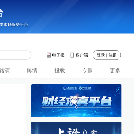
登录 | 注册
电子报
客户端
路演
舆情
投教
专题
更多