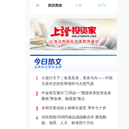
10
陕西黑猫
3.34
-6.7%
1
大道行天下｜各美其美，美美与共——中国
元首外交的世界情怀与大国气派
2
中金珠宝展示“三码合一”溯源体系投资金条
聚焦“辨金难、验真烦”痛点
3
永和豆浆创始人林炳生逝世 享年七十岁
4
光轮智能与58同城达成战略合作 聚焦数
据、场景、人才、标准四个方向