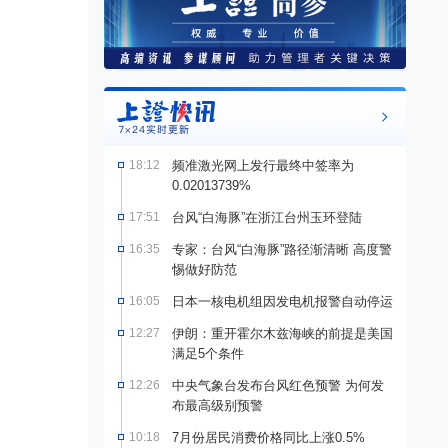
18:12
频准激光网上发行最终中签率为
0.02013739%
17:51
台风“白海豚”在浙江台州玉环登陆
16:35
专家：台风“白海豚”路径渐清晰 高度警
惕做好防范
16:05
日本一核电机组因发电机报警自动停运
12:27
伊朗：重开霍尔木兹海峡的前提是美国
满足5个条件
12:26
中央气象台发布台风红色预警 为何发
布最高级别预警
10:18
7月份居民消费价格同比上涨0.5%