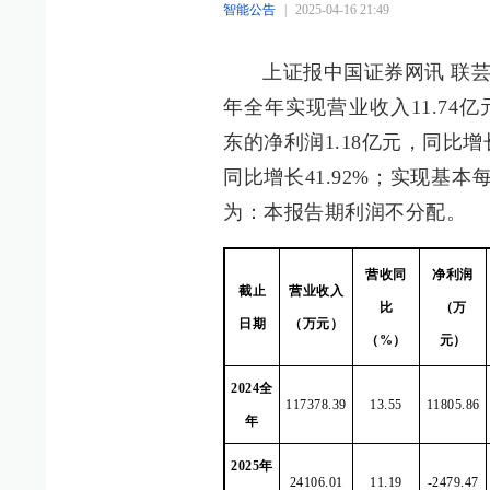
智能公告
|
2025-04-16 21:49
上证报中国证券网讯 联芸科
年全年实现营业收入11.74亿
东的净利润1.18亿元，同比增长
同比增长41.92%；实现基本
为：本报告期利润不分配。
营收同
净利润
截止
营业收入
比
（万
日期
（万元）
（%）
元）
2024全
117378.39
13.55
11805.86
年
2025年
24106.01
11.19
-2479.47