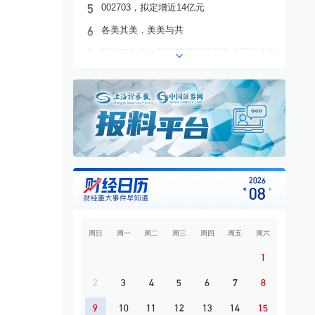
5
002703，拟定增近14亿元
6
各美其美，美美与共
7
国电南自主办2026第四届新型电力系统太湖
论坛
8
幸福蓝海上市十周年系列活动启幕 携手滴
滴出行发起跨界联动
9
两大科创板IPO背后：险资重仓硬科技
10
国家统计局：7月份CPI保持温和上涨 PPI同
比涨幅有所回落
2026
08
周日
周一
周二
周三
周四
周五
周六
1
2
3
4
5
6
7
8
9
10
11
12
13
14
15