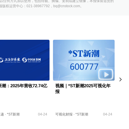
以任何方式加以使用，包括转载、摘编、复制或建立镜像，本报保留追责的
营中心：021-38967792，bq@cnstock.com。
新潮：2025年营收72.74亿
视频｜*ST新潮2025可视化年
H5
报
速递
·
*ST新潮
04-24
可视化财报
·
*ST新潮
04-24
可视