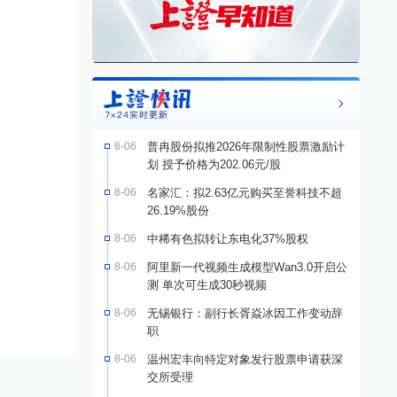
8-06
普冉股份拟推2026年限制性股票激励计
划 授予价格为202.06元/股
8-06
名家汇：拟2.63亿元购买至誉科技不超
26.19%股份
8-06
中稀有色拟转让东电化37%股权
8-06
阿里新一代视频生成模型Wan3.0开启公
测 单次可生成30秒视频
8-06
无锡银行：副行长胥焱冰因工作变动辞
职
8-06
温州宏丰向特定对象发行股票申请获深
交所受理