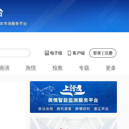
登录 | 注册
电子报
客户端
路演
舆情
投教
专题
更多