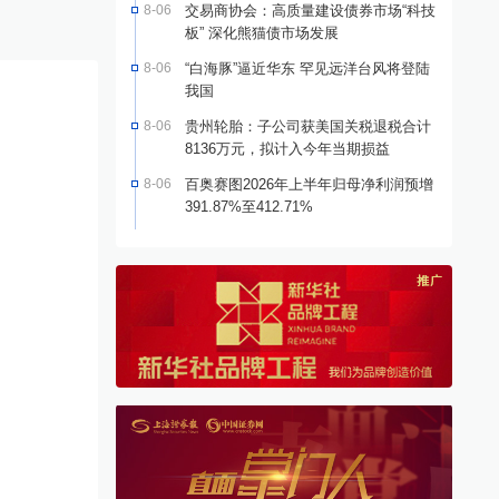
8-06
交易商协会：高质量建设债券市场“科技
板” 深化熊猫债市场发展
8-06
“白海豚”逼近华东 罕见远洋台风将登陆
我国
8-06
贵州轮胎：子公司获美国关税退税合计
8136万元，拟计入今年当期损益
8-06
百奥赛图2026年上半年归母净利润预增
391.87%至412.71%
｜*ST新潮2025可视化年报
*ST新潮：23日起撤销退市风
*S
险警示及其他风险警示
元
化财报
·
*ST新潮
04-24
公司快讯
·
*ST新潮
06-18
公告