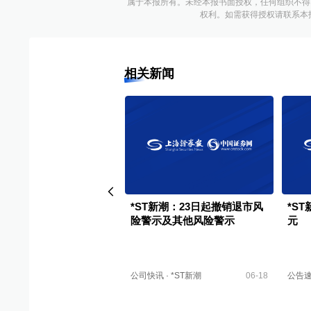
属于本报所有。未经本报书面授权，任何组织不得
权利。如需获得授权请联系本报版权运
相关新闻
*ST新潮2025可视化年报
*ST新潮：23日起撤销退市风
*ST
险警示及其他风险警示
元
财报
·
*ST新潮
04-24
公司快讯
·
*ST新潮
06-18
公告