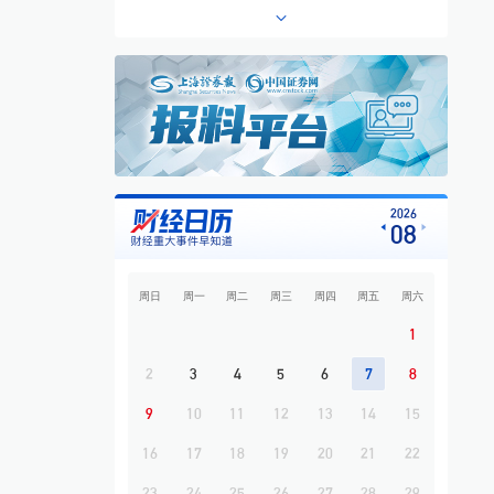
6
专题·港股异动 | 沪上阿姨盘中涨超13%
7
专题·个股异动 | 603221，10连板
8
专题·板块异动 | 煤炭板块大幅上涨 昊华能
源等多股涨停
9
专题·国际晨讯 | 闪迪、西部数据美股盘后大
跌 黄金强势反弹
10
开盘必读
2026
08
周日
周一
周二
周三
周四
周五
周六
1
2
3
4
5
6
7
8
9
10
11
12
13
14
15
16
17
18
19
20
21
22
23
24
25
26
27
28
29