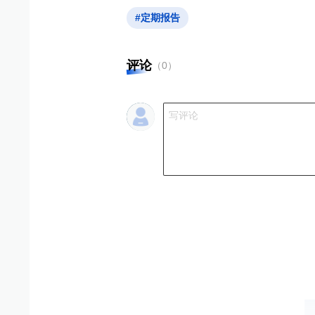
#定期报告
评论
（
0
）