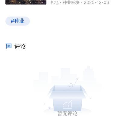
各地
・
种业板块
・
2025-12-06
#种业
评论
暂无评论