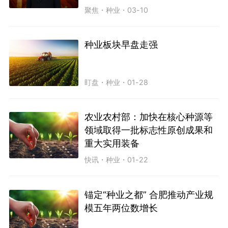
聚焦
・
种业
・
03-10
种业板块早盘走强
盯盘
・
种业
・
01-28
农业农村部：加快在核心种源等
领域取得一批标志性原创成果和
重大实用装备
快讯
・
种业
・
01-22
锚定“种业之都” 合肥推动产业规
模五年两位数增长