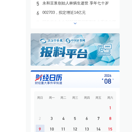
5
永和豆浆创始人林炳生逝世 享年七十岁
6
002703，拟定增近14亿元
7
国电南自主办2026第四届新型电力系统太湖
论坛
8
各美其美，美美与共
9
幸福蓝海上市十周年系列活动启幕 携手滴
滴出行发起跨界联动
10
知情人士称美军高层正寻求对伊战事“退出
路径”
2026
08
周日
周一
周二
周三
周四
周五
周六
1
2
3
4
5
6
7
8
9
10
11
12
13
14
15