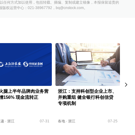
以任何方式加以使用，包括转载、摘编、复制或建立镜像，本报保留追责的
营中心：021-38967792，bq@cnstock.com。
火腿上半年品牌肉业务营
浙江：支持科创型企业上市、
浙江
增156% 现金流转正
并购重组 健全银行科创信贷
算、
专项机制
加强
速递
·
浙江
07-31
各地
·
浙江
07-25
快讯