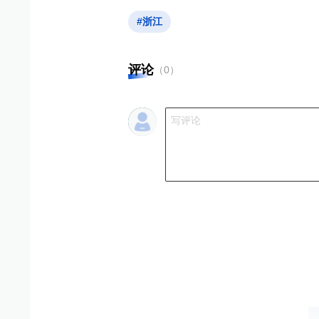
#浙江
评论
（
0
）