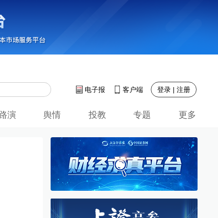
登录 | 注册
电子报
客户端
路演
舆情
投教
专题
更多