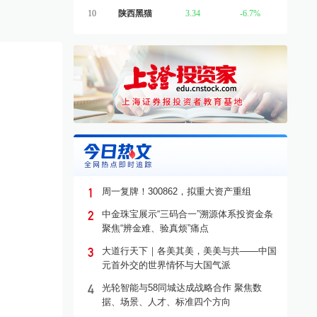
10
陕西黑猫
3.34
-6.7%
1
周一复牌！300862，拟重大资产重组
2
：聚焦高性能隐私保护计
华谊兄弟全资子公司华谊电影
金
中金珠宝展示“三码合一”溯源体系投资金条
多模态数据合成等方向
被申请重整及预重整
收大
聚焦“辨金难、验真烦”痛点
试验验证和规模化应用
3
大道行天下｜各美其美，美美与共——中国
元首外交的世界情怀与大国气派
·
浙江
07-23
公告速递
·
浙江
2小时前
公告
4
光轮智能与58同城达成战略合作 聚焦数
据、场景、人才、标准四个方向