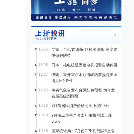
16:35
专家：台风“白海豚”路径渐清晰 高度警
惕做好防范
16:05
日本一核电机组因发电机报警自动停运
12:27
伊朗：重开霍尔木兹海峡的前提是美国
满足5个条件
12:26
中央气象台发布台风红色预警 为何发
布最高级别预警
10:18
7月份居民消费价格同比上涨0.5%
10:18
7月份工业生产者出厂价格同比上涨
3.5%
10:18
国家统计局：7月份CPI保持温和上涨