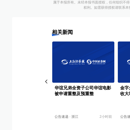
属于本报所有。未经本报书面授权，任何组织不得
权利。如需获得授权请联系本报版权运
相关新闻
：聚焦高性能隐私保护计
华谊兄弟全资子公司华谊电影
金字
多模态数据合成等方向
被申请重整及预重整
收大
试验验证和规模化应用
浙江
07-23
公告速递
·
浙江
2小时前
公告