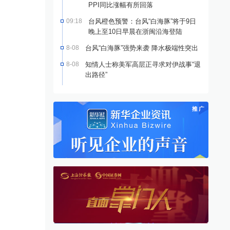
PPI同比涨幅有所回落
09:18
台风橙色预警：台风“白海豚”将于9日
晚上至10日早晨在浙闽沿海登陆
8-08
台风“白海豚”强势来袭 降水极端性突出
8-08
知情人士称美军高层正寻求对伊战事“退
出路径”