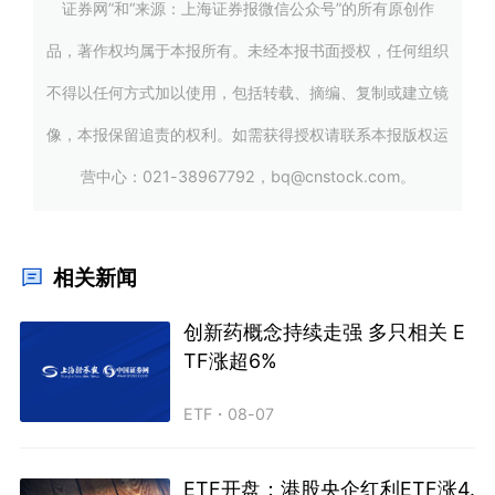
证券网”和“来源：上海证券报微信公众号”的所有原创作
品，著作权均属于本报所有。未经本报书面授权，任何组织
不得以任何方式加以使用，包括转载、摘编、复制或建立镜
像，本报保留追责的权利。如需获得授权请联系本报版权运
营中心：021-38967792，bq@cnstock.com。
相关新闻
创新药概念持续走强 多只相关 E
TF涨超6%
ETF
・
08-07
ETF开盘：港股央企红利ETF涨4.