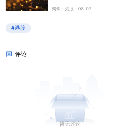
聚焦
・
港股
・
08-07
#港股
评论
暂无评论