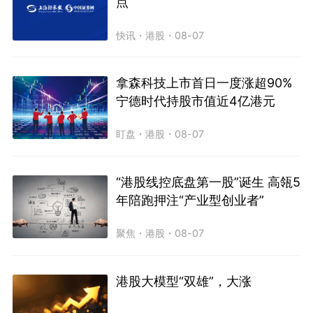
点
快讯
・
港股
・
08-07
拿森科技上市首日一度涨超90%
宁德时代持股市值近4亿港元
盯盘
・
港股
・
08-07
“港股线控底盘第一股”诞生 高瓴5
年陪跑押注“产业型创业者”
聚焦
・
港股
・
08-07
港股大模型“双雄”，大涨