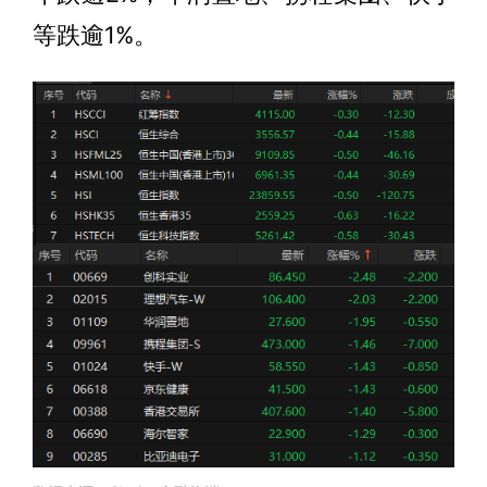
等跌逾1%。