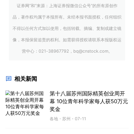
证券网”和“来源：上海证券报微信公众号”的所有原创作
品，著作权均属于本报所有。未经本报书面授权，任何组织
不得以任何方式加以使用，包括转载、摘编、复制或建立镜
像，本报保留追责的权利。如需获得授权请联系本报版权运
营中心：021-38967792，bq@cnstock.com。
相关新闻
第十八届苏州国际精英创业周开
幕 10位青年科学家每人获50万元
奖金
各地
・
苏州
・
07-11