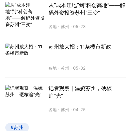
从“成本洼地”到“科创高地”——解
码外资投资苏州“三变”
各地
・
苏州
・
05-23
苏州放大招：11条楼市新政
各地
・
苏州
・
05-02
记者观察｜温婉苏州，硬核
追“光”
各地
・
苏州
・
04-25
#苏州