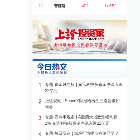
10
普蕊斯
47.2
14.65%
1
专题·资金风向标 | 光迅科技获资金净流入近
22亿元
2
上证观察 | SpaceX财报给出的三道题该如
何答
3
专题·四点半观市 | A股四大指数涨幅均超
1% 光迅科技获资金净流入近22亿元
4
专题·每日研选 | 煤炭行情拐点右侧已至？