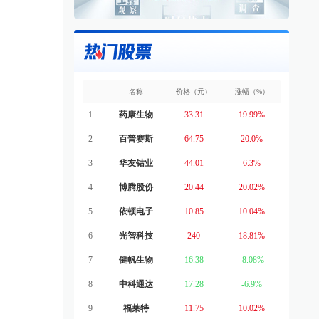
名称
价格（元）
涨幅（%）
1
药康生物
33.31
19.99%
2
百普赛斯
64.75
20.0%
3
华友钴业
44.01
6.3%
4
博腾股份
20.44
20.02%
5
依顿电子
10.85
10.04%
6
光智科技
240
18.81%
7
健帆生物
16.38
-8.08%
8
中科通达
17.28
-6.9%
9
福莱特
11.75
10.02%