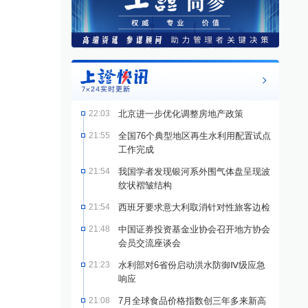
22:03
北京进一步优化调整房地产政策
21:55
全国76个典型地区再生水利用配置试点
工作完成
21:54
我国学者发现银河系外围气体盘呈现波
纹状褶皱结构
21:54
西班牙要求意大利取消针对性旅客边检
21:48
中国证券投资基金业协会召开地方协会
会员交流座谈会
21:23
水利部对6省份启动洪水防御Ⅳ级应急
响应
21:08
7月全球食品价格指数创三年多来新高