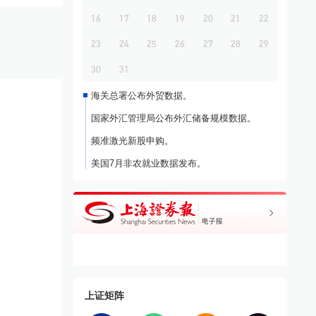
16
17
18
19
20
21
22
23
24
25
26
27
28
29
30
31
海关总署公布外贸数据。
国家外汇管理局公布外汇储备规模数据。
频准激光新股申购。
美国7月非农就业数据发布。
威亮相2026夏季达沃斯论
第十七届夏季达沃斯论坛在大
中
探讨中国经济新动能
连闭幕
访
上证矩阵