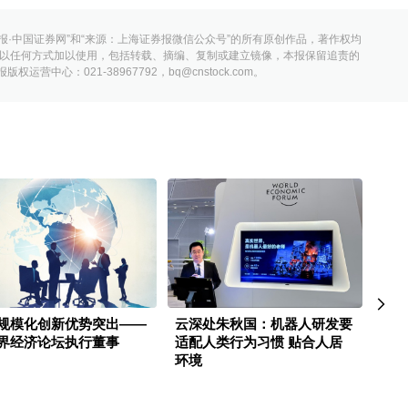
报·中国证券网”和“来源：上海证券报微信公众号”的所有原创作品，著作权均
以任何方式加以使用，包括转载、摘编、复制或建立镜像，本报保留追责的
营中心：021-38967792，bq@cnstock.com。
规模化创新优势突出——
云深处朱秋国：机器人研发要
毕马
界经济论坛执行董事
适配人类行为习惯 贴合人居
坛 
环境