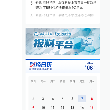
5
专题·港股异动 | 拿森科技上市首日一度涨超
90% 宁德时代持股市值近4亿港元
6
专题·个股异动 | 依顿电子早盘涨停 公司拟
募资20亿元投建高端PCB项目
7
专题·板块异动 | 铜箔概念走高 铜冠铜箔一
度涨停
8
专题·国际晨讯 | Alphabet启动250亿美元发
债 美国将对多晶硅衍生品加征15%关税
9
开盘必读
10
专题·市场探“涨” | 需求拉动 它们都在涨价
2026
08
周日
周一
周二
周三
周四
周五
周六
1
2
3
4
5
6
7
8
9
10
11
12
13
14
15