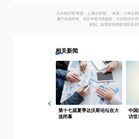
凡本报注明“来源：上海证券报”、“来源：上海证券
属于本报所有。未经本报书面授权，任何组织不得
权利。如需获得授权请联系本报版权运
相关新闻
威亮相2026夏季达沃斯论
第十七届夏季达沃斯论坛在大
中国
探讨中国经济新动能
连闭幕
访世