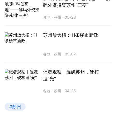
码外资投资苏州“三变”
各地
・
苏州
・
05-23
苏州放大招：11条楼市新政
各地
・
苏州
・
05-02
记者观察｜温婉苏州，硬核
追“光”
各地
・
苏州
・
04-25
#苏州