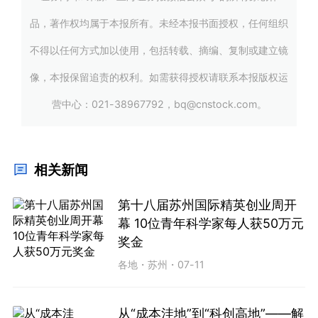
品，著作权均属于本报所有。未经本报书面授权，任何组织
不得以任何方式加以使用，包括转载、摘编、复制或建立镜
像，本报保留追责的权利。如需获得授权请联系本报版权运
营中心：021-38967792，bq@cnstock.com。
相关新闻
第十八届苏州国际精英创业周开
幕 10位青年科学家每人获50万元
奖金
各地
・
苏州
・
07-11
从“成本洼地”到“科创高地”——解