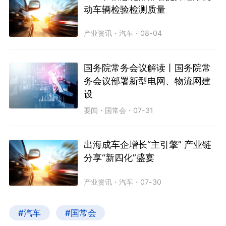
动车辆检验检测质量
产业资讯
・
汽车
・
08-04
国务院常务会议解读丨国务院常
务会议部署新型电网、物流网建
设
要闻
・
国常会
・
07-31
出海成车企增长“主引擎” 产业链
分享“新四化”盛宴
产业资讯
・
汽车
・
07-30
#汽车
#国常会