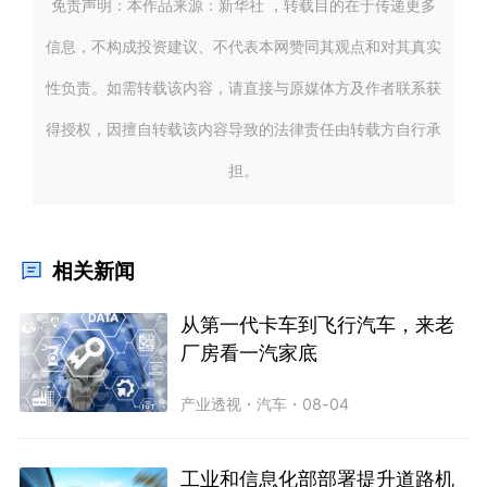
免责声明：本作品来源：新华社 ，转载目的在于传递更多
信息，不构成投资建议、不代表本网赞同其观点和对其真实
性负责。如需转载该内容，请直接与原媒体方及作者联系获
得授权，因擅自转载该内容导致的法律责任由转载方自行承
担。
相关新闻
从第一代卡车到飞行汽车，来老
厂房看一汽家底
产业透视
・
汽车
・
08-04
工业和信息化部部署提升道路机