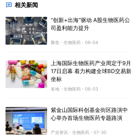
相关新闻
“创新+出海”驱动 A股生物医药公
司盈利能力提升
聚焦
・
生物医药
・
08-04
上海国际生物医药产业周定于9月
17日启幕 着力构建全球BD交易新
坐标
各地
・
生物医药
・
08-03
紫金山国际科创基金街区路演中
心举办首场生物医药专题路演
产业资讯
・
生物医药
・
07-30