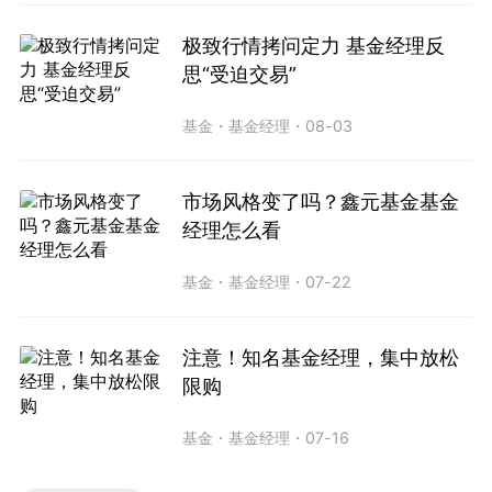
极致行情拷问定力 基金经理反
思“受迫交易”
基金
・
基金经理
・
08-03
市场风格变了吗？鑫元基金基金
经理怎么看
基金
・
基金经理
・
07-22
注意！知名基金经理，集中放松
限购
基金
・
基金经理
・
07-16