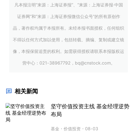
凡本报注明“来源：上海证券报”、“来源：上海证券报·中国
证券网”和“来源：上海证券报微信公众号”的所有原创作
品，著作权均属于本报所有。未经本报书面授权，任何组织
不得以任何方式加以使用，包括转载、摘编、复制或建立镜
像，本报保留追责的权利。如需获得授权请联系本报版权运
营中心：021-38967792，bq@cnstock.com。
相关新闻
坚守价值投资主线 基金经理逆势
布局
基金
・
价值投资
・
08-03