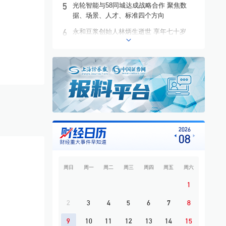
5
光轮智能与58同城达成战略合作 聚焦数
据、场景、人才、标准四个方向
6
永和豆浆创始人林炳生逝世 享年七十岁
7
002703，拟定增近14亿元
8
国电南自主办2026第四届新型电力系统太湖
论坛
9
各美其美，美美与共
10
幸福蓝海上市十周年系列活动启幕 携手滴
滴出行发起跨界联动
2026
08
周日
周一
周二
周三
周四
周五
周六
1
2
3
4
5
6
7
8
9
10
11
12
13
14
15