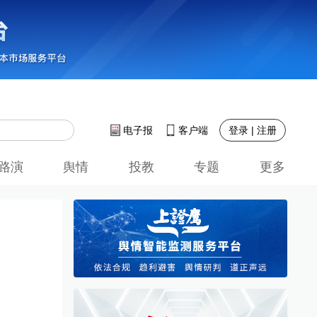
登录 | 注册
电子报
客户端
路演
舆情
投教
专题
更多