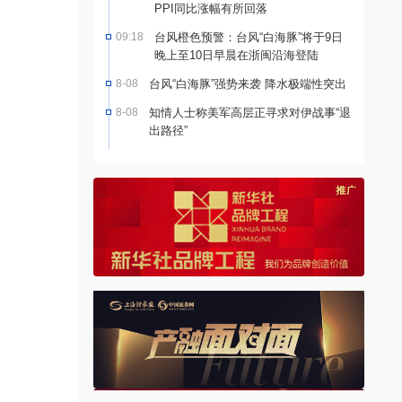
PPI同比涨幅有所回落
09:18
台风橙色预警：台风“白海豚”将于9日
晚上至10日早晨在浙闽沿海登陆
8-08
台风“白海豚”强势来袭 降水极端性突出
8-08
知情人士称美军高层正寻求对伊战事“退
出路径”