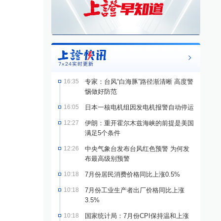
16:35
专家：台风“白海豚”路径渐清晰 高度警
惕做好防范
16:05
日本一核电机组因发电机报警自动停运
12:27
伊朗：重开霍尔木兹海峡的前提是美国
满足5个条件
12:26
中央气象台发布台风红色预警 为何发
布最高级别预警
10:18
7月份居民消费价格同比上涨0.5%
10:18
7月份工业生产者出厂价格同比上涨
3.5%
10:18
国家统计局：7月份CPI保持温和上涨