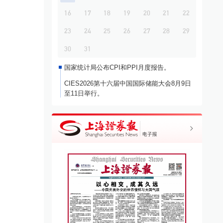
16
17
18
19
20
21
22
23
24
25
26
27
28
29
昌平将梯次布局高精尖产
新疆：4A级及以上景区自驾
防灾
服务费全部按“车”收取
风
30
31
好
国家统计局公布CPI和PPI月度报告。
·
高精尖产业
08-07
各地
·
新疆
22小时前
各地
CIES2026第十六届中国国际储能大会8月9日
至11日举行。