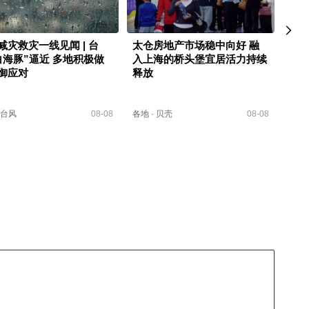
减灾救灾一线见闻 | 台
太仓房地产市场稳中向好 融
北京
白海豚”逼近 多地积极做
入上海的桥头堡宜居活力持续
业
御应对
释放
台风
08-08
各地
·
贝壳
08-08
各地