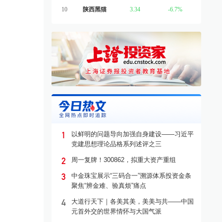
10
陕西黑猫
3.34
-6.7%
1
以鲜明的问题导向加强自身建设——习近平
党建思想理论品格系列述评之三
2
周一复牌！300862，拟重大资产重组
3
中金珠宝展示“三码合一”溯源体系投资金条
聚焦“辨金难、验真烦”痛点
4
大道行天下｜各美其美，美美与共——中国
元首外交的世界情怀与大国气派