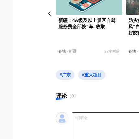
昌平将梯次布局高精尖产
新疆：4A级及以上景区自驾
防灾
服务费全部按“车”收取
风“
好防
高精尖产业
08-07
各地
·
新疆
22小时前
各地
·
#广东
#重大项目
评论
（
0
）