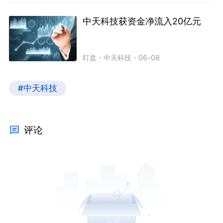
中天科技获资金净流入20亿元
盯盘
・
中天科技
・
06-08
#中天科技
评论