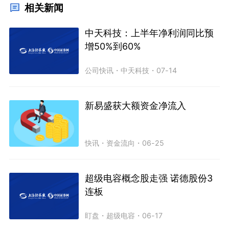
相关新闻
中天科技：上半年净利润同比预
增50%到60%
公司快讯
・
中天科技
・
07-14
新易盛获大额资金净流入
快讯
・
资金流向
・
06-25
超级电容概念股走强 诺德股份3
连板
盯盘
・
超级电容
・
06-17