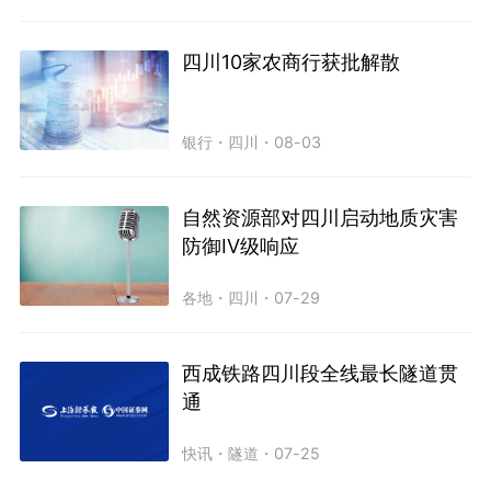
四川10家农商行获批解散
银行
・
四川
・
08-03
自然资源部对四川启动地质灾害
防御IV级响应
各地
・
四川
・
07-29
西成铁路四川段全线最长隧道贯
通
快讯
・
隧道
・
07-25