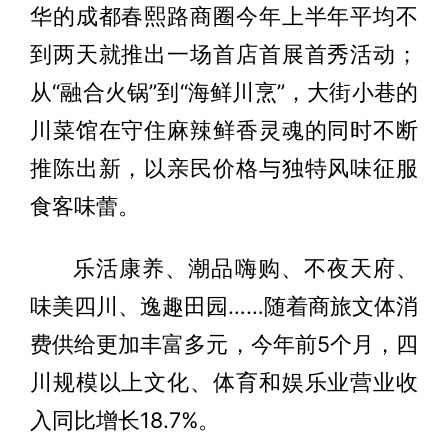
华的成都春熙路商圈今年上半年平均不
到两天就推出一场首店首展首秀活动；
从“融合火锅”到“海鲜川烹”，大街小巷的
川菜馆在守住麻辣鲜香灵魂的同时不断
推陈出新，以亲民价格与独特风味征服
食客味蕾。
乐活康养、潮品嗨购、不夜天府、
味美四川、逸趣田园……随着商旅文体消
费供给更加丰富多元，今年前5个月，四
川规模以上文化、体育和娱乐业营业收
入同比增长18.7%。