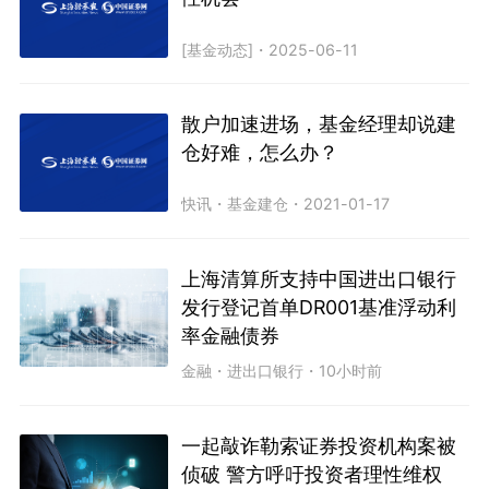
[基金动态]
・
2025-06-11
散户加速进场，基金经理却说建
仓好难，怎么办？
快讯
・
基金建仓
・
2021-01-17
上海清算所支持中国进出口银行
发行登记首单DR001基准浮动利
率金融债券
金融
・
进出口银行
・
10小时前
一起敲诈勒索证券投资机构案被
侦破 警方呼吁投资者理性维权