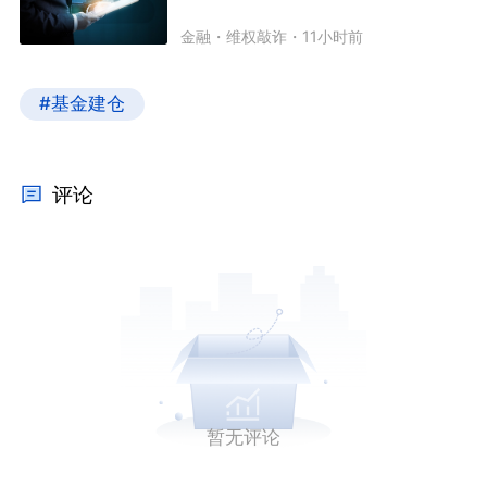
金融
・
维权敲诈
・
11小时前
#基金建仓
评论
暂无评论