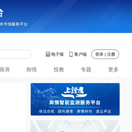
登录 | 注册
电子报
客户端
路演
舆情
投教
专题
更多