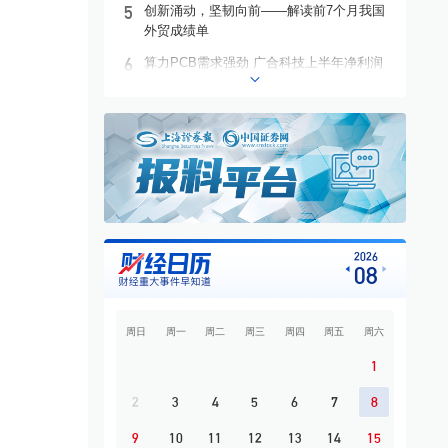
5
创新涌动，坚韧向前——解读前7个月我国
外贸成绩单
6
算力PCB需求强劲 广合科技上半年净利润
增长94.4%
7
联合水务：携手上海交大人工智能团队 破
解水务行业智能化转型难题
8
国盛证券熊园：科技股仍是下半年主角
9
8.22亿股划转收官 京东方完成国资内部股权
归集
10
宇树科技王兴兴：十年磨剑，逐梦AGI
2026
08
周日
周一
周二
周三
周四
周五
周六
1
2
3
4
5
6
7
8
9
10
11
12
13
14
15