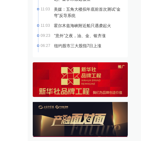
11:03
美媒：五角大楼拟年底前首次测试“金
穹”反导系统
11:03
霍尔木兹海峡附近船只遇袭起火
09:23
“意外”之夜，油、金、银齐涨
06:27
纽约股市三大股指7日上涨