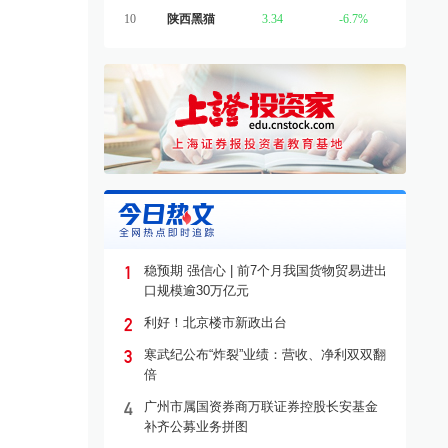
10
陕西黑猫
3.34
-6.7%
1
稳预期 强信心 | 前7个月我国货物贸易进出
口规模逾30万亿元
2
利好！北京楼市新政出台
3
寒武纪公布“炸裂”业绩：营收、净利双双翻
倍
4
广州市属国资券商万联证券控股长安基金
补齐公募业务拼图