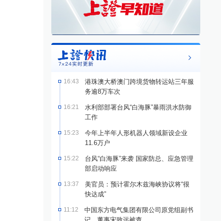
16:43
港珠澳大桥澳门跨境货物转运站三年服
务逾8万车次
16:21
水利部部署台风“白海豚”暴雨洪水防御
工作
15:23
今年上半年人形机器人领域新设企业
11.6万户
15:22
台风“白海豚”来袭 国家防总、应急管理
部启动响应
13:37
美官员：预计霍尔木兹海峡协议将“很
快达成”
11:12
中国东方电气集团有限公司原党组副书
记、董事宋致远被查