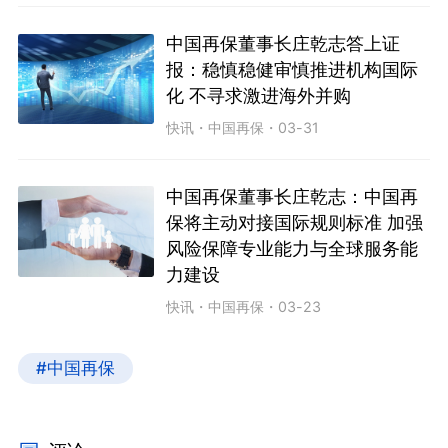
中国再保董事长庄乾志答上证
报：稳慎稳健审慎推进机构国际
化 不寻求激进海外并购
快讯
・
中国再保
・
03-31
中国再保董事长庄乾志：中国再
保将主动对接国际规则标准 加强
风险保障专业能力与全球服务能
力建设
快讯
・
中国再保
・
03-23
#中国再保