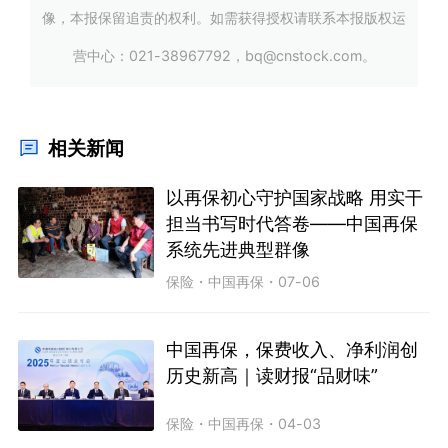
像，本报保留追责的权利。如需获得授权请联系本报版权运
营中心：021-38967792，bq@cnstock.com。
相关新闻
以再保初心守护国家战略 用实干
担当书写时代答卷——中国再保
系统先进典型群像
保险
・
中国再保
・
07-06
中国再保，保费收入、净利润创
历史新高｜读财报“品财味”
保险
・
中国再保
・
04-03