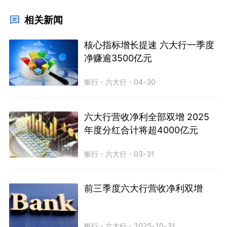
相关新闻
核心指标增长提速 六大行一季度
净赚逾3500亿元
银行
・
六大行
・
04-30
六大行营收净利全部双增 2025
年度分红合计将超4000亿元
银行
・
六大行
・
03-31
前三季度六大行营收净利双增
银行
・
六大行
・
2025-10-31