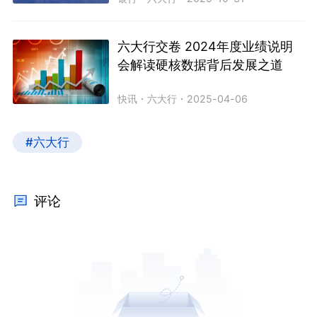
六大行交卷 2024年度业绩说明
会解读硬核数据背后发展之道
快讯
・
六大行
・
2025-04-06
#六大行
评论