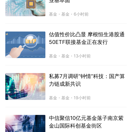
业基本面
基金
・
基金
・
6小时前
估值性价比凸显 摩根恒生港股通
50ETF联接基金正在发行
基金
・
基金
・
13小时前
私募7月调研“钟情”科技：国产算
力链成新共识
基金
・
基金
・
19小时前
中信聚信10亿元基金落子南京紫
金山国际科创基金街区