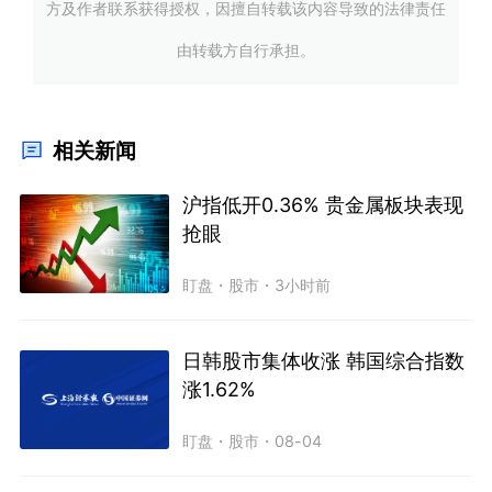
方及作者联系获得授权，因擅自转载该内容导致的法律责任
由转载方自行承担。
相关新闻
沪指低开0.36% 贵金属板块表现
抢眼
盯盘
・
股市
・
3小时前
日韩股市集体收涨 韩国综合指数
涨1.62%
盯盘
・
股市
・
08-04