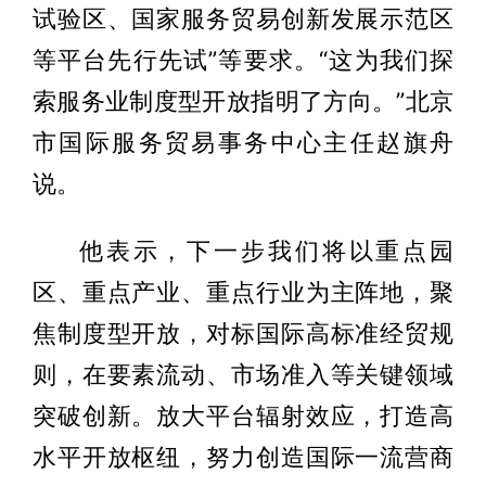
试验区、国家服务贸易创新发展示范区
等平台先行先试”等要求。“这为我们探
索服务业制度型开放指明了方向。”北京
市国际服务贸易事务中心主任赵旗舟
说。
他表示，下一步我们将以重点园
区、重点产业、重点行业为主阵地，聚
焦制度型开放，对标国际高标准经贸规
则，在要素流动、市场准入等关键领域
突破创新。放大平台辐射效应，打造高
水平开放枢纽，努力创造国际一流营商