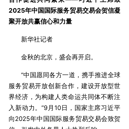
2025年中国国际服务贸易交易会贺信凝
聚开放共赢信心和力量
新华社记者
金秋的北京，盛会再开启。
“中国愿同各方一道，携手推进全球
服务贸易开放创新合作，建设开放型世
界经济，为构建人类命运共同体不断注
入新动力。”9月10日，国家主席习近平
向2025年中国国际服务贸易交易会致贺