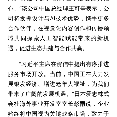
心。”该公司中国总经理王可辛表示，公
司将发挥设计与AI技术优势，携手更多
合作伙伴，在视觉化内容创作和传播领
域共同探索人工智能赋能带来的新机
遇，促进生态共建与合作共赢。
“习近平主席在贺信中提出有序推进
服务市场开放。当前，中国正在大力发
展银发经济、增进老年人福祉，为我们
带来了广阔的发展机遇。”日本爱志株式
会社海外事业开发室室长彭雨说，企业
始终将中国视为关键战略市场，致力于