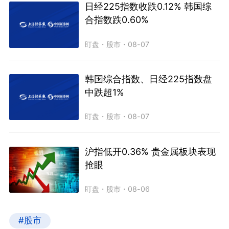
日经225指数收跌0.12% 韩国综
合指数跌0.60%
盯盘
・
股市
・
08-07
韩国综合指数、日经225指数盘
中跌超1%
盯盘
・
股市
・
08-07
沪指低开0.36% 贵金属板块表现
抢眼
盯盘
・
股市
・
08-06
#股市