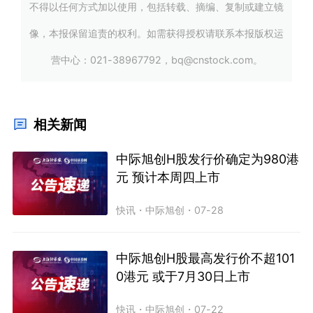
不得以任何方式加以使用，包括转载、摘编、复制或建立镜
像，本报保留追责的权利。如需获得授权请联系本报版权运
营中心：021-38967792，bq@cnstock.com。
相关新闻
中际旭创H股发行价确定为980港
元 预计本周四上市
快讯
・
中际旭创
・
07-28
中际旭创H股最高发行价不超101
0港元 或于7月30日上市
快讯
・
中际旭创
・
07-22