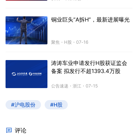
铜业巨头“A拆H”，最新进展曝光
聚焦
・
H股
・
07-16
涛涛车业申请发行H股获证监会
备案 拟发行不超1393.4万股
公告速递
・
浙江
・
07-15
#沪电股份
#H股
评论