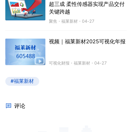
超三成 柔性传感器实现产品交付
关键跨越
聚焦
・
福莱新材
・
04-27
视频｜福莱新材2025可视化年报
可视化财报
・
福莱新材
・
04-27
#福莱新材
评论