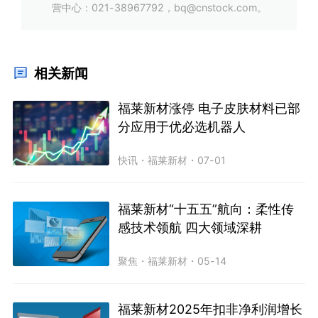
营中心：021-38967792，bq@cnstock.com。
相关新闻
福莱新材涨停 电子皮肤材料已部
分应用于优必选机器人
快讯
・
福莱新材
・
07-01
福莱新材“十五五”航向：柔性传
感技术领航 四大领域深耕
聚焦
・
福莱新材
・
05-14
福莱新材2025年扣非净利润增长