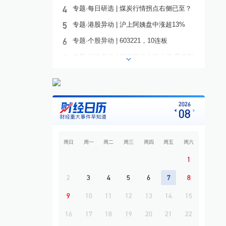
4
专题·每日研选 | 煤炭行情拐点右侧已至？
5
专题·港股异动 | 沪上阿姨盘中涨超13%
6
专题·个股异动 | 603221，10连板
7
专题·板块异动 | 煤炭板块大幅上涨 昊华能
源等多股涨停
8
专题·国际晨讯 | Alphabet启动250亿美元发
债 美国将对多晶硅衍生品加征15%关税
2026
9
开盘必读
08
10
专题·中东战云 | 霍尔木兹海峡通航协议接近
敲定？
周日
周一
周二
周三
周四
周五
周六
1
2
3
4
5
6
7
8
9
10
11
12
13
14
15
16
17
18
19
20
21
22