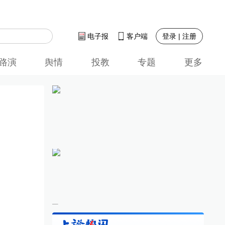
登录 | 注册
电子报
客户端
路演
舆情
投教
专题
更多