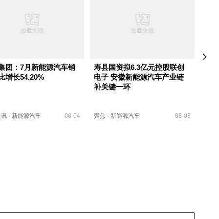
集团：7月新能源汽车销
寿县国资拟6.3亿元控股联创
吉利
增长54.20%
电子 安徽新能源汽车产业链
资公
补关键一环
快讯
·
新能源汽车
08-04
聚焦
·
新能源汽车
08-03
快讯