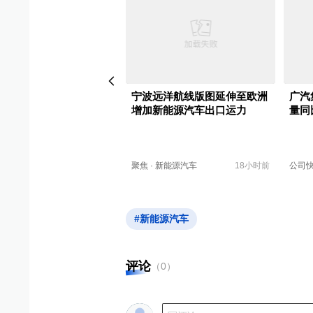
与福特将在西班牙成立合
宁波远洋航线版图延伸至欧洲
广汽
司生产新能源汽车
增加新能源汽车出口运力
量同比
新能源汽车
07-23
聚焦
·
新能源汽车
18小时前
公司
#新能源汽车
评论
（
0
）