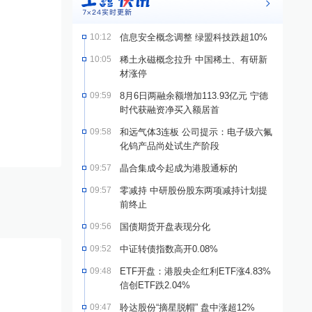
10:12
信息安全概念调整 绿盟科技跌超10%
10:05
稀土永磁概念拉升 中国稀土、有研新
材涨停
09:59
8月6日两融余额增加113.93亿元 宁德
时代获融资净买入额居首
09:58
和远气体3连板 公司提示：电子级六氟
化钨产品尚处试生产阶段
09:57
晶合集成今起成为港股通标的
09:57
零减持 中研股份股东两项减持计划提
前终止
09:56
国债期货开盘表现分化
09:52
中证转债指数高开0.08%
09:48
ETF开盘：港股央企红利ETF涨4.83%
信创ETF跌2.04%
09:47
聆达股份“摘星脱帽” 盘中涨超12%