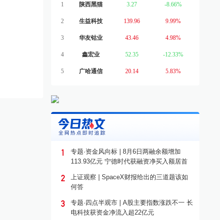
1
陕西黑猫
3.27
-8.66%
2
生益科技
139.96
9.99%
3
华友钴业
43.46
4.98%
4
鑫宏业
52.35
-12.33%
5
广哈通信
20.14
5.83%
1
专题·资金风向标 | 8月6日两融余额增加
113.93亿元 宁德时代获融资净买入额居首
2
上证观察 | SpaceX财报给出的三道题该如
何答
3
专题·四点半观市 | A股主要指数涨跌不一 长
电科技获资金净流入超22亿元