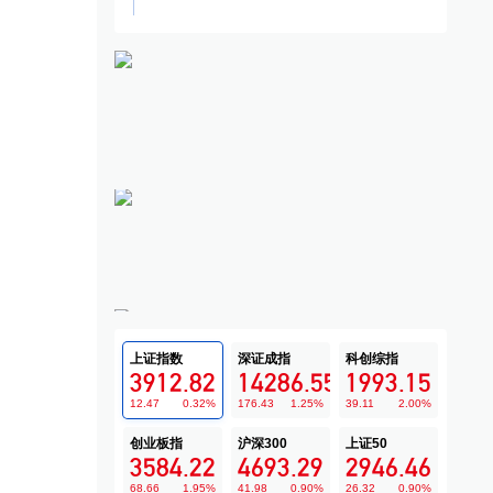
与福特将在西班牙成立合
宁波远洋航线版图延伸至欧洲
广
司生产新能源汽车
增加新能源汽车出口运力
量同
·
新能源汽车
07-23
聚焦
·
新能源汽车
18小时前
公司
上证指数
深证成指
科创综指
3912.82
14286.55
1993.15
12.47
0.32
%
176.43
1.25
%
39.11
2.00
%
创业板指
沪深300
上证50
3584.22
4693.29
2946.46
68.66
1.95
%
41.98
0.90
%
26.32
0.90
%