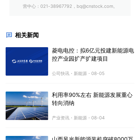
营中心：021-38967792，bq@cnstock.com。
相关新闻
菱电电控：拟6亿元投建新能源电
控产业园扩产扩建项目
公司快讯
・
新能源
・
08-05
利用率90%左右 新能源发展重心
转向消纳
产业资讯
・
新能源
・
08-04
山西风光新能源装机突破8000万