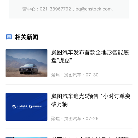
营中心：021-38967792，bq@cnstock.com。
相关新闻
岚图汽车发布首款全地形智能底
盘“虎踞”
聚焦
・
岚图汽车
・
07-30
岚图汽车追光S预售 1小时订单突
破万辆
聚焦
・
岚图汽车
・
07-26