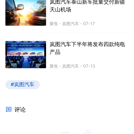
岚图汽车泰山新车批量交付新疆
天山机场
聚焦
・
岚图汽车
・
07-17
岚图汽车下半年将发布四款纯电
产品
聚焦
・
岚图汽车
・
07-13
#岚图汽车
评论